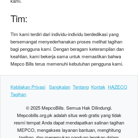
kami.
Tim:
Tim kami terdiri dari individu-individu berdedikasi yang
bersemangat menyederhanakan proses melihat tagihan
bagi pengguna kami. Dengan beragam keterampilan dan
keahlian, kami bekerja sama untuk memastikan bahwa
Mepco Bills terus memenuhi kebutuhan pengguna kami.
Kebijakan Privasi
Sangkalan
Tentang
Kontak
HAZECO
Tagihan
© 2025 MepcoBills. Semua Hak Dilindungi.
Mepcobills.org.pk adalah situs web gratis yang tidak
resmi tempat Anda dapat mendapatkan salinan tagihan
MEPCO, mengakses layanan bantuan, menghitung
tagihan, dan menemukan panduan lengkap dalam