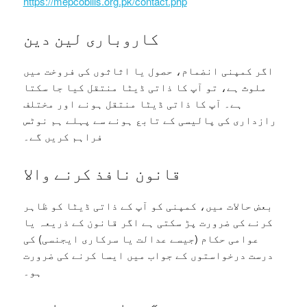
https://mepcobills.org.pk/contact.php
کاروباری لین دین
اگر کمپنی انضمام، حصول یا اثاثوں کی فروخت میں
ملوث ہے، تو آپ کا ذاتی ڈیٹا منتقل کیا جا سکتا
ہے۔ آپ کا ذاتی ڈیٹا منتقل ہونے اور مختلف
رازداری کی پالیسی کے تابع ہونے سے پہلے ہم نوٹس
فراہم کریں گے۔
قانون نافذ کرنے والا
بعض حالات میں، کمپنی کو آپ کے ذاتی ڈیٹا کو ظاہر
کرنے کی ضرورت پڑ سکتی ہے اگر قانون کے ذریعہ یا
عوامی حکام (جیسے عدالت یا سرکاری ایجنسی) کی
درست درخواستوں کے جواب میں ایسا کرنے کی ضرورت
ہو۔