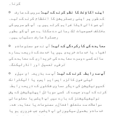
کرنا۔
اپنے اکاؤنٹ کا نظم کرنے کے لیے:
سروس کے صارف
کے طور پر اپنی رجسٹریشن کا انتظام کرنے کے لیے۔
آپ جو ذاتی ڈیٹا فراہم کرتے ہیں وہ آپ کو سروس کی
مختلف خصوصیات تک رسائی دے سکتا ہے جو آپ کو بطور
رجسٹرڈ صارف دستیاب ہیں۔
معاہدے کی کارکردگی کے لیے:
آپ نے جو مصنوعات،
اشیاء یا خدمات خریدی ہیں یا خدمت کے ذریعے ہمارے
ساتھ کسی دوسرے معاہدے کی خریداری کے معاہدے کی
ترقی، تعمیل اور انڈرٹیکنگ۔
آپ سے رابطہ کرنے کے لیے:
آپ سے بذریعہ ای میل،
ٹیلی فون کالز، ایس ایم ایس، یا الیکٹرانک
کمیونیکیشن کی دیگر مساوی شکلوں کے ذریعے رابطہ
کرنے کے لیے، جیسے کہ کسی موبائل ایپلیکیشن کے پش
نوٹیفیکیشنز کے بارے میں اپ ڈیٹس یا معلوماتی
مواصلات سے متعلق افعال، مصنوعات یا معاہدہ شدہ
خدمات، بشمول سیکیورٹی اپ ڈیٹس، جب ضروری ہو یا