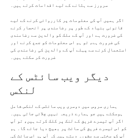
سرورز سے ہٹانے کے لیے اقدامات کرتے ہیں۔
اگر ہمیں آپ کی معلومات پر کارروائی کرنے کے لیے
قانونی بنیاد کے طور پر رضامندی پر انحصار کرنے
کی ضرورت ہے اور آپ کے ملک کو والدین سے رضامندی
کی ضرورت ہے، تو ہم اس معلومات کو جمع کرنے اور
استعمال کرنے سے پہلے آپ کے والدین کی رضامندی کی
ضرورت کر سکتے ہیں۔
دیگر ویب سائٹس کے
لنکس
ہماری سروس میں دوسری ویب سائٹس کے لنکس شامل
ہوسکتے ہیں جو ہمارے ذریعہ نہیں چلائی جاتی ہیں۔
اگر آپ تیسرے فریق کے لنک پر کلک کرتے ہیں، تو آپ
کو اس تیسرے فریق کی سائٹ پر بھیج دیا جائے گا۔ ہم
آپ کو سختی سے مشورہ دیتے ہیں کہ آپ ہر اس سائٹ کی