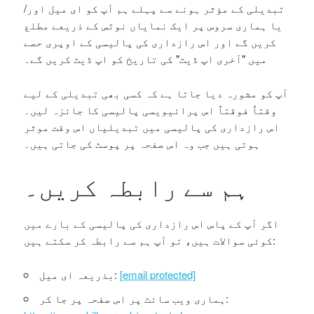
تبدیلی کے مؤثر ہونے سے پہلے ہم آپ کو ای میل اور/
یا ہماری سروس پر ایک نمایاں نوٹس کے ذریعے مطلع
کریں گے اور اس رازداری کی پالیسی کے اوپری حصے
میں "آخری اپ ڈیٹ" کی تاریخ کو اپ ڈیٹ کریں گے۔
آپ کو مشورہ دیا جاتا ہے کہ کسی بھی تبدیلی کے لیے
وقتاً فوقتاً اس پرائیویسی پالیسی کا جائزہ لیں۔
اس رازداری کی پالیسی میں تبدیلیاں اس وقت موثر
ہوتی ہیں جب وہ اس صفحہ پر پوسٹ کی جاتی ہیں۔
ہم سے رابطہ کریں۔
اگر آپ کے پاس اس رازداری کی پالیسی کے بارے میں
کوئی سوالات ہیں، تو آپ ہم سے رابطہ کر سکتے ہیں:
[email protected]
بذریعہ ای میل:
ہماری ویب سائٹ پر اس صفحہ پر جا کر: