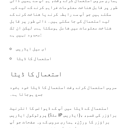
ہماری سروس استعمال کرتے وقت، ہم آپ سے ہمیں ذاتی
طور پر قابل شناخت معلومات فراہم کرنے کے لیے کہہ
سکتے ہیں جو آپ سے رابطہ کرنے یا شناخت کرنے کے
لیے استعمال کی جا سکتی ہیں۔ ذاتی طور پر قابل
شناخت معلومات میں شامل ہوسکتا ہے، لیکن ان تک
محدود نہیں ہے:
ای میل ایڈریس
استعمال کا ڈیٹا
استعمال کا ڈیٹا
سروس استعمال کرتے وقت استعمال کا ڈیٹا خود بخود
جمع ہوجاتا ہے۔
استعمال کے ڈیٹا میں آپ کے ڈیوائس کا انٹرنیٹ
پروٹوکول ایڈریس (مثلاً IP ایڈریس)، براؤزر کی قسم،
براؤزر کا ورژن، ہماری سروس کے وہ صفحات جو آپ