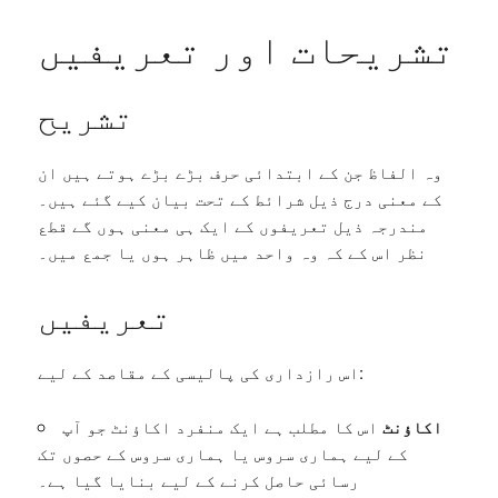
تشریحات اور تعریفیں
تشریح
وہ الفاظ جن کے ابتدائی حرف بڑے بڑے ہوتے ہیں ان
کے معنی درج ذیل شرائط کے تحت بیان کیے گئے ہیں۔
مندرجہ ذیل تعریفوں کے ایک ہی معنی ہوں گے قطع
نظر اس کے کہ وہ واحد میں ظاہر ہوں یا جمع میں۔
تعریفیں
اس رازداری کی پالیسی کے مقاصد کے لیے:
اکاؤنٹ
اس کا مطلب ہے ایک منفرد اکاؤنٹ جو آپ
کے لیے ہماری سروس یا ہماری سروس کے حصوں تک
رسائی حاصل کرنے کے لیے بنایا گیا ہے۔