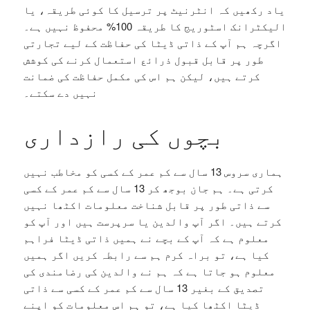
یاد رکھیں کہ انٹرنیٹ پر ترسیل کا کوئی طریقہ، یا
الیکٹرانک اسٹوریج کا طریقہ 100% محفوظ نہیں ہے۔
اگرچہ ہم آپ کے ذاتی ڈیٹا کی حفاظت کے لیے تجارتی
طور پر قابل قبول ذرائع استعمال کرنے کی کوشش
کرتے ہیں، لیکن ہم اس کی مکمل حفاظت کی ضمانت
نہیں دے سکتے۔
بچوں کی رازداری
ہماری سروس 13 سال سے کم عمر کے کسی کو مخاطب نہیں
کرتی ہے۔ ہم جان بوجھ کر 13 سال سے کم عمر کے کسی
سے ذاتی طور پر قابل شناخت معلومات اکٹھا نہیں
کرتے ہیں۔ اگر آپ والدین یا سرپرست ہیں اور آپ کو
معلوم ہے کہ آپ کے بچے نے ہمیں ذاتی ڈیٹا فراہم
کیا ہے، تو براہ کرم ہم سے رابطہ کریں اگر ہمیں
معلوم ہو جاتا ہے کہ ہم نے والدین کی رضامندی کی
تصدیق کے بغیر 13 سال سے کم عمر کے کسی سے ذاتی
ڈیٹا اکٹھا کیا ہے، تو ہم اس معلومات کو اپنے