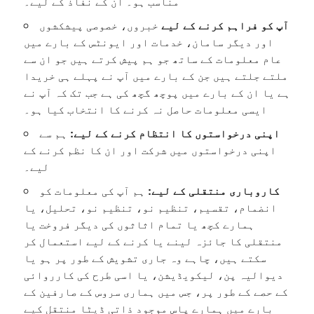
مناسب ہو۔ ان کے نفاذ کے لیے۔
آپ کو فراہم کرنے کے لیے
خبروں، خصوصی پیشکشوں
اور دیگر سامان، خدمات اور ایونٹس کے بارے میں
عام معلومات کے ساتھ جو ہم پیش کرتے ہیں جو ان سے
ملتے جلتے ہیں جن کے بارے میں آپ نے پہلے ہی خریدا
ہے یا ان کے بارے میں پوچھ گچھ کی ہے جب تک کہ آپ نے
ایسی معلومات حاصل نہ کرنے کا انتخاب کیا ہو۔
اپنی درخواستوں کا انتظام کرنے کے لیے:
ہم سے
اپنی درخواستوں میں شرکت اور ان کا نظم کرنے کے
لیے۔
کاروباری منتقلی کے لیے:
ہم آپ کی معلومات کو
انضمام، تقسیم، تنظیم نو، تنظیم نو، تحلیل، یا
ہمارے کچھ یا تمام اثاثوں کی دیگر فروخت یا
منتقلی کا جائزہ لینے یا کرنے کے لیے استعمال کر
سکتے ہیں، چاہے وہ جاری تشویش کے طور پر ہو یا
دیوالیہ پن، لیکویڈیشن، یا اسی طرح کی کارروائی
کے حصے کے طور پر، جس میں ہماری سروس کے صارفین کے
بارے میں ہمارے پاس موجود ذاتی ڈیٹا منتقل کیے