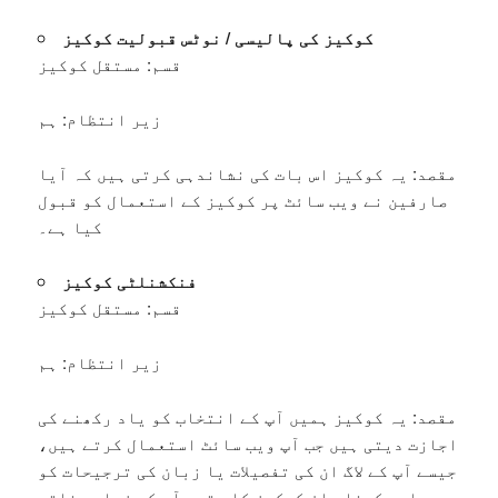
کوکیز کی پالیسی / نوٹس قبولیت کوکیز
قسم: مستقل کوکیز
زیر انتظام: ہم
مقصد: یہ کوکیز اس بات کی نشاندہی کرتی ہیں کہ آیا
صارفین نے ویب سائٹ پر کوکیز کے استعمال کو قبول
کیا ہے۔
فنکشنلٹی کوکیز
قسم: مستقل کوکیز
زیر انتظام: ہم
مقصد: یہ کوکیز ہمیں آپ کے انتخاب کو یاد رکھنے کی
اجازت دیتی ہیں جب آپ ویب سائٹ استعمال کرتے ہیں،
جیسے آپ کے لاگ ان کی تفصیلات یا زبان کی ترجیحات کو
یاد رکھنا۔ ان کوکیز کا مقصد آپ کو زیادہ ذاتی