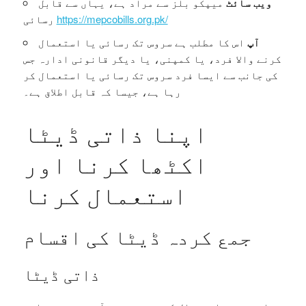
ویب سائٹ
میپکو بلز سے مراد ہے، یہاں سے قابل
https://mepcobills.org.pk/
رسائی
آپ
اس کا مطلب ہے سروس تک رسائی یا استعمال
کرنے والا فرد، یا کمپنی، یا دیگر قانونی ادارہ جس
کی جانب سے ایسا فرد سروس تک رسائی یا استعمال کر
رہا ہے، جیسا کہ قابل اطلاق ہے۔
اپنا ذاتی ڈیٹا
اکٹھا کرنا اور
استعمال کرنا
جمع کردہ ڈیٹا کی اقسام
ذاتی ڈیٹا