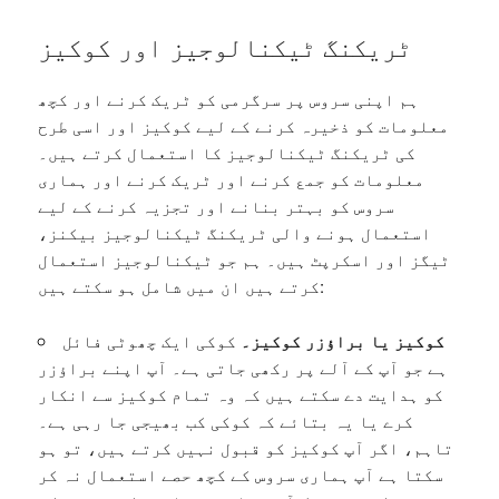
ٹریکنگ ٹیکنالوجیز اور کوکیز
ہم اپنی سروس پر سرگرمی کو ٹریک کرنے اور کچھ
معلومات کو ذخیرہ کرنے کے لیے کوکیز اور اسی طرح
کی ٹریکنگ ٹیکنالوجیز کا استعمال کرتے ہیں۔
معلومات کو جمع کرنے اور ٹریک کرنے اور ہماری
سروس کو بہتر بنانے اور تجزیہ کرنے کے لیے
استعمال ہونے والی ٹریکنگ ٹیکنالوجیز بیکنز،
ٹیگز اور اسکرپٹ ہیں۔ ہم جو ٹیکنالوجیز استعمال
کرتے ہیں ان میں شامل ہو سکتے ہیں:
کوکیز یا براؤزر کوکیز۔
کوکی ایک چھوٹی فائل
ہے جو آپ کے آلے پر رکھی جاتی ہے۔ آپ اپنے براؤزر
کو ہدایت دے سکتے ہیں کہ وہ تمام کوکیز سے انکار
کرے یا یہ بتائے کہ کوکی کب بھیجی جا رہی ہے۔
تاہم، اگر آپ کوکیز کو قبول نہیں کرتے ہیں، تو ہو
سکتا ہے آپ ہماری سروس کے کچھ حصے استعمال نہ کر