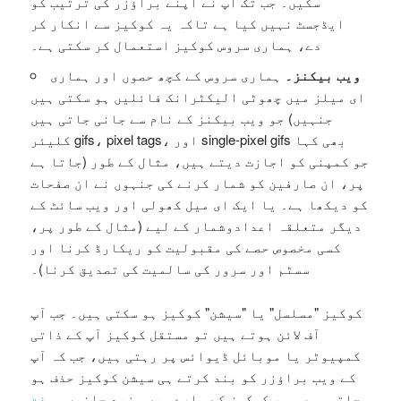
سکیں۔ جب تک آپ نے اپنے براؤزر کی ترتیب کو
ایڈجسٹ نہیں کیا ہے تاکہ یہ کوکیز سے انکار کر
دے، ہماری سروس کوکیز استعمال کر سکتی ہے۔
ویب بیکنز۔
ہماری سروس کے کچھ حصوں اور ہماری
ای میلز میں چھوٹی الیکٹرانک فائلیں ہو سکتی ہیں
جو ویب بیکنز کے نام سے جانی جاتی ہیں (جنہیں
کلیئر gifs، pixel tags، اور single-pixel gifs بھی کہا
جاتا ہے) جو کمپنی کو اجازت دیتے ہیں، مثال کے طور
پر، ان صارفین کو شمار کرنے کی جنہوں نے ان صفحات
کو دیکھا ہے۔ یا ایک ای میل کھولی اور ویب سائٹ کے
دیگر متعلقہ اعدادوشمار کے لیے (مثال کے طور پر،
کسی مخصوص حصے کی مقبولیت کو ریکارڈ کرنا اور
سسٹم اور سرور کی سالمیت کی تصدیق کرنا)۔
کوکیز "مسلسل" یا "سیشن" کوکیز ہو سکتی ہیں۔ جب آپ
آف لائن ہوتے ہیں تو مستقل کوکیز آپ کے ذاتی
کمپیوٹر یا موبائل ڈیوائس پر رہتی ہیں، جب کہ آپ
کے ویب براؤزر کو بند کرتے ہی سیشن کوکیز حذف ہو
جاتی ہیں۔ پر کوکیز کے بارے میں مزید جانیں۔
مفت