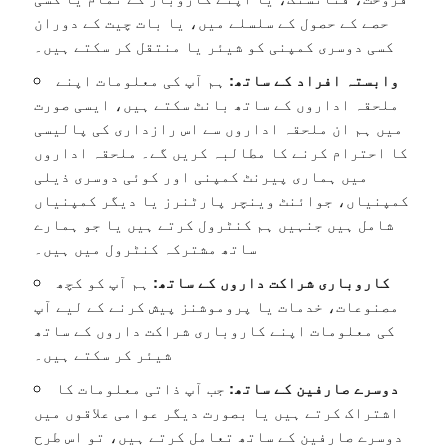
حصے کے حصول کے سلسلے میں، یا بات چیت کے دوران
کسی دوسری کمپنی کو شیئر یا منتقل کر سکتے ہیں۔
وابستہ افراد کے ساتھ:
ہم آپ کی معلومات اپنے
ملحقہ اداروں کے ساتھ بانٹ سکتے ہیں، ایسی صورت
میں ہم ان ملحقہ اداروں سے اس رازداری کی پالیسی
کا احترام کرنے کا مطالبہ کریں گے۔ ملحقہ اداروں
میں ہماری پیرنٹ کمپنی اور کوئی دوسری ذیلی
کمپنیاں، جوائنٹ وینچر پارٹنرز یا دیگر کمپنیاں
شامل ہیں جنہیں ہم کنٹرول کرتے ہیں یا جو ہمارے
ساتھ مشترکہ کنٹرول میں ہیں۔
کاروباری شراکت داروں کے ساتھ:
ہم آپ کو کچھ
مصنوعات، خدمات یا پروموشنز پیش کرنے کے لیے آپ
کی معلومات اپنے کاروباری شراکت داروں کے ساتھ
شیئر کر سکتے ہیں۔
دوسرے صارفین کے ساتھ:
جب آپ ذاتی معلومات کا
اشتراک کرتے ہیں یا بصورت دیگر عوامی علاقوں میں
دوسرے صارفین کے ساتھ تعامل کرتے ہیں، تو اس طرح