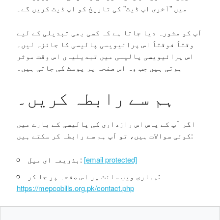
میں "آخری اپ ڈیٹ" کی تاریخ کو اپ ڈیٹ کریں گے۔
آپ کو مشورہ دیا جاتا ہے کہ کسی بھی تبدیلی کے لیے
وقتاً فوقتاً اس پرائیویسی پالیسی کا جائزہ لیں۔
اس پرائیویسی پالیسی میں تبدیلیاں اس وقت موثر
ہوتی ہیں جب وہ اس صفحہ پر پوسٹ کی جاتی ہیں۔
ہم سے رابطہ کریں۔
اگر آپ کے پاس اس رازداری کی پالیسی کے بارے میں
کوئی سوالات ہیں، تو آپ ہم سے رابطہ کر سکتے ہیں:
[email protected]
بذریعہ ای میل:
ہماری ویب سائٹ پر اس صفحہ پر جا کر:
https://mepcobills.org.pk/contact.php