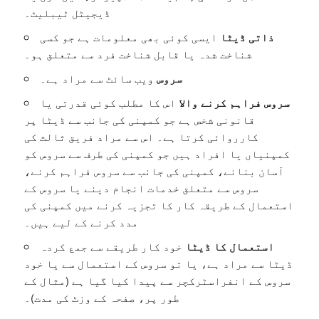
ڈیجیٹل ٹیبلیٹ۔
ذاتی ڈیٹا
ایسی کوئی بھی معلومات ہے جو کسی
شناخت شدہ یا قابل شناخت فرد سے متعلق ہو۔
سروس
ویب سائٹ سے مراد ہے۔
سروس فراہم کرنے والا
اس کا مطلب کوئی قدرتی یا
قانونی شخص ہے جو کمپنی کی جانب سے ڈیٹا پر
کارروائی کرتا ہے۔ اس سے مراد فریق ثالث کی
کمپنیاں یا افراد ہیں جو کمپنی کی طرف سے سروس کو
آسان بنانے، کمپنی کی جانب سے سروس فراہم کرنے،
سروس سے متعلق خدمات انجام دینے یا سروس کے
استعمال کے طریقہ کار کا تجزیہ کرنے میں کمپنی کی
مدد کرنے کے لیے ہیں۔
استعمال کا ڈیٹا
خود کار طریقے سے جمع کردہ
ڈیٹا سے مراد ہے، یا تو سروس کے استعمال سے یا خود
سروس کے انفراسٹرکچر سے پیدا کیا گیا ہے (مثال کے
طور پر، صفحہ کے وزٹ کی مدت)۔