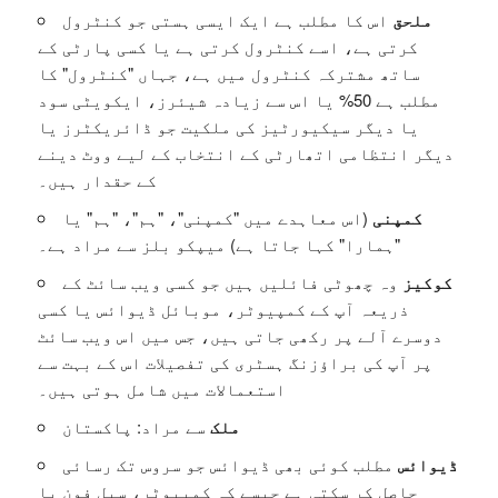
ملحق
اس کا مطلب ہے ایک ایسی ہستی جو کنٹرول
کرتی ہے، اسے کنٹرول کرتی ہے یا کسی پارٹی کے
ساتھ مشترکہ کنٹرول میں ہے، جہاں "کنٹرول" کا
مطلب ہے 50% یا اس سے زیادہ شیئرز، ایکویٹی سود
یا دیگر سیکیورٹیز کی ملکیت جو ڈائریکٹرز یا
دیگر انتظامی اتھارٹی کے انتخاب کے لیے ووٹ دینے
کے حقدار ہیں۔
کمپنی
(اس معاہدے میں "کمپنی"، "ہم"، "ہم" یا
"ہمارا" کہا جاتا ہے) میپکو بلز سے مراد ہے۔
کوکیز
وہ چھوٹی فائلیں ہیں جو کسی ویب سائٹ کے
ذریعہ آپ کے کمپیوٹر، موبائل ڈیوائس یا کسی
دوسرے آلے پر رکھی جاتی ہیں، جس میں اس ویب سائٹ
پر آپ کی براؤزنگ ہسٹری کی تفصیلات اس کے بہت سے
استعمالات میں شامل ہوتی ہیں۔
ملک
سے مراد: پاکستان
ڈیوائس
مطلب کوئی بھی ڈیوائس جو سروس تک رسائی
حاصل کر سکتی ہے جیسے کہ کمپیوٹر، سیل فون یا