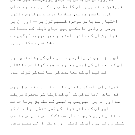
فریقین واقع ہیں۔ اس کا مطلب ہے کہ یہ معلومات آپ
کی ریاست، صوبے، ملک یا دوسرے سرکاری دائرہ
اختیار سے باہر موجود کمپیوٹرز پر — اور ان پر
برقرار رکھی جا سکتی ہیں جہاں ڈیٹا کے تحفظ کے
قوانین آپ کے دائرہ اختیار میں موجود لوگوں سے
مختلف ہو سکتے ہیں۔
اس رازداری کی پالیسی کے لیے آپ کی رضامندی اور
اس کے بعد آپ کی ایسی معلومات جمع کرنا اس منتقلی
کے لیے آپ کے معاہدے کی نمائندگی کرتا ہے۔
کمپنی اس بات کو یقینی بنانے کے لیے تمام ضروری
اقدامات اٹھائے گی کہ آپ کے ڈیٹا کو محفوظ طریقے
سے اور اس پرائیویسی پالیسی کے مطابق برتا جائے
اور آپ کے ذاتی ڈیٹا کی کسی تنظیم یا ملک کو
منتقلی نہیں کی جائے گی جب تک کہ اس کے پاس مناسب
کنٹرول نہ ہوں آپ کا ڈیٹا اور دیگر ذاتی معلومات۔