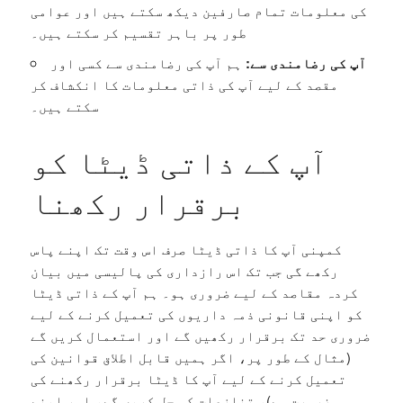
کی معلومات تمام صارفین دیکھ سکتے ہیں اور عوامی
طور پر باہر تقسیم کر سکتے ہیں۔
آپ کی رضامندی سے:
ہم آپ کی رضامندی سے کسی اور
مقصد کے لیے آپ کی ذاتی معلومات کا انکشاف کر
سکتے ہیں۔
آپ کے ذاتی ڈیٹا کو
برقرار رکھنا
کمپنی آپ کا ذاتی ڈیٹا صرف اس وقت تک اپنے پاس
رکھے گی جب تک اس رازداری کی پالیسی میں بیان
کردہ مقاصد کے لیے ضروری ہو۔ ہم آپ کے ذاتی ڈیٹا
کو اپنی قانونی ذمہ داریوں کی تعمیل کرنے کے لیے
ضروری حد تک برقرار رکھیں گے اور استعمال کریں گے
(مثال کے طور پر، اگر ہمیں قابل اطلاق قوانین کی
تعمیل کرنے کے لیے آپ کا ڈیٹا برقرار رکھنے کی
ضرورت ہے)، تنازعات کو حل کریں گے، اور اپنے