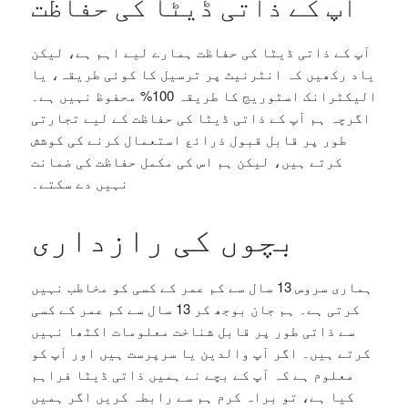
آپ کے ذاتی ڈیٹا کی حفاظت
آپ کے ذاتی ڈیٹا کی حفاظت ہمارے لیے اہم ہے، لیکن
یاد رکھیں کہ انٹرنیٹ پر ترسیل کا کوئی طریقہ، یا
الیکٹرانک اسٹوریج کا طریقہ 100% محفوظ نہیں ہے۔
اگرچہ ہم آپ کے ذاتی ڈیٹا کی حفاظت کے لیے تجارتی
طور پر قابل قبول ذرائع استعمال کرنے کی کوشش
کرتے ہیں، لیکن ہم اس کی مکمل حفاظت کی ضمانت
نہیں دے سکتے۔
بچوں کی رازداری
ہماری سروس 13 سال سے کم عمر کے کسی کو مخاطب نہیں
کرتی ہے۔ ہم جان بوجھ کر 13 سال سے کم عمر کے کسی
سے ذاتی طور پر قابل شناخت معلومات اکٹھا نہیں
کرتے ہیں۔ اگر آپ والدین یا سرپرست ہیں اور آپ کو
معلوم ہے کہ آپ کے بچے نے ہمیں ذاتی ڈیٹا فراہم
کیا ہے، تو براہ کرم ہم سے رابطہ کریں اگر ہمیں