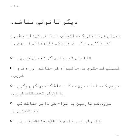
ہو۔
دیگر قانونی تقاضے۔
کمپنی نیک نیتی کے ساتھ آپ کے ذاتی ڈیٹا کو ظاہر
کر سکتی ہے کہ اس طرح کی کارروائی ضروری ہے:
قانونی ذمہ داری کی تعمیل کریں۔
کمپنی کے حقوق یا جائیداد کی حفاظت اور دفاع
کریں۔
سروس کے سلسلے میں ممکنہ غلط کاموں کو روکیں
یا ان کی تحقیقات کریں۔
سروس کے صارفین یا عوام کی ذاتی حفاظت کی
حفاظت کریں۔
قانونی ذمہ داری کے خلاف حفاظت کریں۔