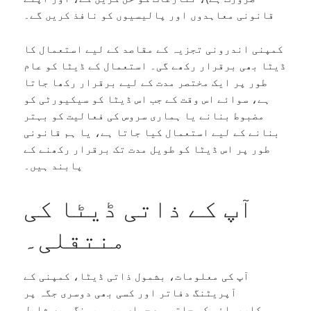
قانونی معاہدوں اور پالیسیوں کو نافذ کریں گے۔
کمپنی اندرونی تجزیہ کے مقاصد کے لیے استعمال کا
ڈیٹا بھی برقرار رکھے گی۔ استعمال کے ڈیٹا کو عام
طور پر ایک مختصر مدت کے لیے برقرار رکھا جاتا
ہے، سوائے اس وقت کے جب اس ڈیٹا کو سیکیورٹی کو
مضبوط بنانے یا ہماری سروس کی فعالیت کو بہتر
بنانے کے لیے استعمال کیا جاتا ہے، یا ہم قانونی
طور پر اس ڈیٹا کو طویل مدت تک برقرار رکھنے کے
پابند ہیں۔
آپ کے ذاتی ڈیٹا کی
منتقلی۔
آپ کی معلومات، بشمول ذاتی ڈیٹا، کمپنی کے
آپریٹنگ دفاتر اور کسی بھی دوسری جگہ پر
کارروائی کی جاتی ہے جہاں پروسیسنگ میں شامل