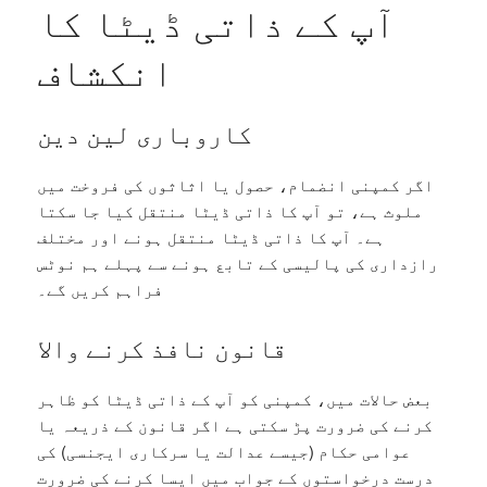
آپ کے ذاتی ڈیٹا کا
انکشاف
کاروباری لین دین
اگر کمپنی انضمام، حصول یا اثاثوں کی فروخت میں
ملوث ہے، تو آپ کا ذاتی ڈیٹا منتقل کیا جا سکتا
ہے۔ آپ کا ذاتی ڈیٹا منتقل ہونے اور مختلف
رازداری کی پالیسی کے تابع ہونے سے پہلے ہم نوٹس
فراہم کریں گے۔
قانون نافذ کرنے والا
بعض حالات میں، کمپنی کو آپ کے ذاتی ڈیٹا کو ظاہر
کرنے کی ضرورت پڑ سکتی ہے اگر قانون کے ذریعہ یا
عوامی حکام (جیسے عدالت یا سرکاری ایجنسی) کی
درست درخواستوں کے جواب میں ایسا کرنے کی ضرورت