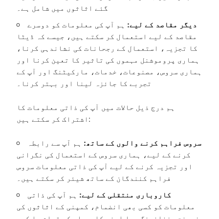
گئے اثاثوں میں شامل ہے۔
دیگر مقاصد کے لیے:
ہم آپ کی معلومات کو دوسرے
مقاصد کے لیے استعمال کر سکتے ہیں، جیسے کہ ڈیٹا
کا تجزیہ، استعمال کے رجحانات کی نشاندہی کرنا،
ہماری پروموشنل مہموں کی تاثیر کا تعین کرنا اور
ہماری سروس، مصنوعات، خدمات، مارکیٹنگ اور آپ کے
تجربے کا جائزہ لینا اور بہتر کرنا۔
ہم درج ذیل حالات میں آپ کی ذاتی معلومات کا
اشتراک کر سکتے ہیں:
سروس فراہم کرنے والوں کے ساتھ:
ہم آپ سے رابطہ
کرنے کے لیے، ہماری سروس کے استعمال کی نگرانی
اور تجزیہ کرنے کے لیے آپ کی ذاتی معلومات سروس
فراہم کنندگان کے ساتھ شیئر کر سکتے ہیں۔
کاروباری منتقلی کے لیے:
ہم آپ کی ذاتی
معلومات کو کسی بھی انضمام، کمپنی کے اثاثوں کی
فروخت، فنانسنگ، یا اپنے کاروبار کے تمام یا کسی