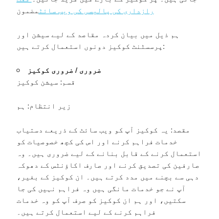
رازداری کی پالیسی کی ویب سائٹ
مضمون
ہم ذیل میں بیان کردہ مقاصد کے لیے سیشن اور
پرسسٹنٹ کوکیز دونوں استعمال کرتے ہیں:
ضروری / ضروری کوکیز
قسم: سیشن کوکیز
زیر انتظام: ہم
مقصد: یہ کوکیز آپ کو ویب سائٹ کے ذریعے دستیاب
خدمات فراہم کرنے اور اس کی کچھ خصوصیات کو
استعمال کرنے کے قابل بنانے کے لیے ضروری ہیں۔ وہ
صارفین کی تصدیق کرنے اور صارف اکاؤنٹس کے دھوکہ
دہی سے بچنے میں مدد کرتے ہیں۔ ان کوکیز کے بغیر،
آپ نے جو خدمات مانگی ہیں وہ فراہم نہیں کی جا
سکتیں، اور ہم ان کوکیز کو صرف آپ کو وہ خدمات
فراہم کرنے کے لیے استعمال کرتے ہیں۔