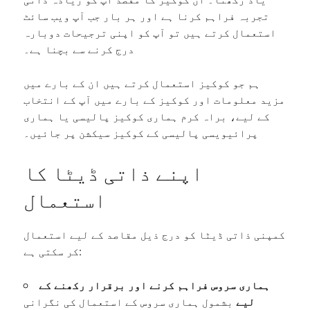
تجربہ فراہم کرنا ہے اور ہر بار جب آپ ویب سائٹ
استعمال کرتے ہیں تو آپ کو اپنی ترجیحات دوبارہ
درج کرنے سے بچنا ہے۔
ہم جو کوکیز استعمال کرتے ہیں ان کے بارے میں
مزید معلومات اور کوکیز کے بارے میں آپ کے انتخاب
کے لیے، براہ کرم ہماری کوکیز پالیسی یا ہماری
پرائیویسی پالیسی کے کوکیز سیکشن پر جائیں۔
اپنے ذاتی ڈیٹا کا
استعمال
کمپنی ذاتی ڈیٹا کو درج ذیل مقاصد کے لیے استعمال
کر سکتی ہے:
ہماری سروس فراہم کرنے اور برقرار رکھنے کے
لیے
بشمول ہماری سروس کے استعمال کی نگرانی