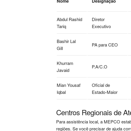
Nome
Designação
Abdul Rashid
Diretor
Tariq
Executivo
Bashir Lal
PA para CEO
Gill
Khurram
P.A/C.O
Javaid
Mian Yousaf
Oficial de
Iqbal
Estado-Maior
Centros Regionais de A
Para assistência local, a MEPCO estab
regiões. Se você precisar de ajuda com