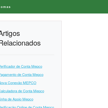
iomas
Artigos
Relacionados
erificador de Conta Mepco
Pagamento de Conta Mepco
Nova Conexão MEPCO
alculadora de Conta Mepco
inha de Apoio Mepco
erificação Online de Conta Mepco