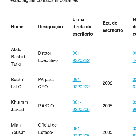
Linha
N
Ext. do
Nome
Designação
direta do
d
escritório
escritório
c
Abdul
Diretor
061-
0
Rashid
-
Executivo
9220222
4
Tariq
Bashir
PA para
061-
0
2002
Lal Gill
CEO
9220222
6
Khurram
061-
0
P.A/C.O
2005
Javaid
9220205
9
Mian
Oficial de
061-
0
Yousaf
Estado-
2005
9220205
8